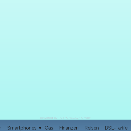
powered by TARIFCHECK24 GmbH
m
Smartphones
Gas
Finanzen
Reisen
DSL-Tarife